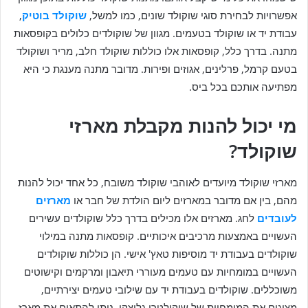
אפשרויות לבחירת סוגי שוקולד שונים, כמו למשל,
שוקולד בוטיק
,
עבודת יד או שוקולד בטעמים. מגוון של שוקולדים כלולים בקופסאות
מתנה. בדרך כלל, קופסאות אלו כוללות שוקולד חלב, מריר ושוקולד
בטעם קרמל, פרלינים, אגוזים ופירות. מדובר מתנה מענגת כי היא
מפתיעה אותכם בכל ביס.
מי יכול להנות מקבלת מארזי
שוקולד?
מארזי שוקולד מיועדים לאוהבי שוקולד משובח, כל אחד יכול להנות
מהם, בין אם מדובר במארזים ליום הולדת של חבר או
מארזים
לעובדים
לחג. מארזים אלו מכילים בדרך כלל שוקולדים עשירים
העשויים באמצעות מרכיבים איכותיים. קופסאות מתנה במילוי
שוקולדים בעבודת יד מוסיפות טאץ' אישי. הן כוללות שוקולדים
העשויים במומחיות עם טעמים מעוררי תיאבון ומרקמים וקישוטים
משוכללים. שוקולדים בעבודת יד עם שילובי טעמים יצירתיים,
מציגים את המומחיות של שוקולטרי גליצקי. ניתן להתאים את מארז