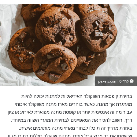
e
n
d
a
n
e
m
a
i
l
קרדיט: pexels.com
בחירת קופסאות השוקולד האידיאליות למתנות יכולה להיות
מאתגרת אך מהנה. כאשר בוחרים מארז מתנה משוקולד איכותי
עבור מחווה אינטימית יותר או קופסת מתנה מפוארת לאירוע או ציון
דרך, חשוב להכיר את המאפיינים לבחירת המארז השווה במיוחד.
בעזרת מדריך זה תוכלו לבחור מארזי מתנה מותאמים אישית,
שישמחו את כל מי שיקבל אותם. מתנות שוקולד כוללות בתוכן מגוון