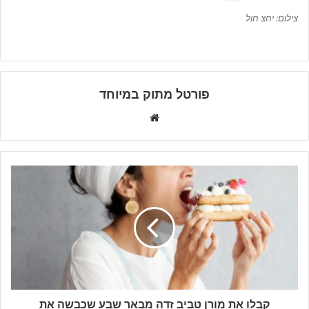
צילום: יחצ חול
פורטל מתוק במיוחד
W
e
b
s
i
t
e
קבלו את מורן טביב זדה מבאר שבע שכבשה את