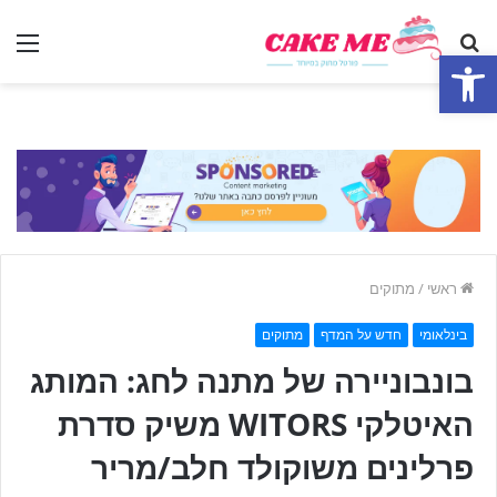
חפש
תפ
פתח סרגל נגישות
ראשי
/
מתוקים
בינלאומי
חדש על המדף
מתוקים
בונבוניירה של מתנה לחג: המותג
האיטלקי WITORS משיק סדרת
פרלינים משוקולד חלב/מריר