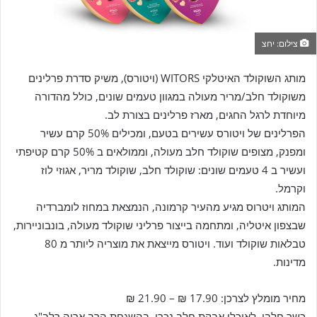
צילום: יחצ
מותג השוקולד האיטלקי WITORS (ויטורס), משיק סדרת פרלינים
משוקולד חלב/מריר מעולה במגוון טעמים שונים, כולל מהדורה
מיוחדת לרגל החגים, מארז פרלינים בצורת לב.
הפרלינים של ויטורס עשירים בטעם, ומכילים 50% קרם עשיר
ומפנק, מצופים שוקולד חלב מעולה, וממולאים ב 50% קרם קטיפתי
ועשיר ב 4 טעמים שונים: שוקולד חלב, שוקולד מריר, אגוזי לוז
וקרמל.
המותג ויטרוס מגיע מהעיר קרמונה, הנמצאת במחוז לומברדיה
שבצפון איטליה, ומתחמה בייצור פרליני שוקולד מעולה, בונבוניירות,
טבלאות שוקולד ועוד. ויטורס מייצאת את מוצריה ליותר מ 80
מדינות.
מחיר מומלץ לצרכן: 17.90 ₪ – 21.90 ₪
כשר חלבי, לאוכלי אבקת חלב נכרי, בהשגחת הרב אריה רלב"ג