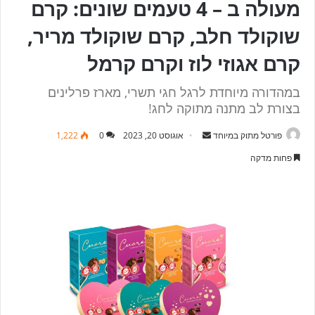
מעולה ב – 4 טעמים שונים: קרם
שוקולד חלב, קרם שוקולד מריר,
קרם אגוזי לוז וקרם קרמל
במהדורה מיוחדת לרגל חגי תשרי, מארז פרלינים
בצורת לב מתנה מתוקה לחג!
פורטל מתוק במיוחד
S
אוגוסט 20, 2023
0
1,222
e
פחות מדקה
n
d
a
n
e
m
a
i
l