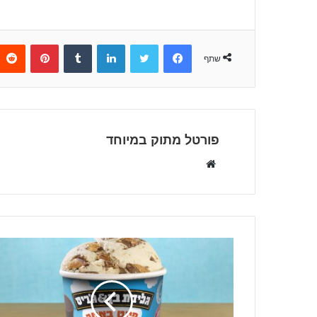
Pinterest
Tumblr
LinkedIn
Twitter
Facebook
שתף
פורטל מתוק במיוחד
W
e
b
s
i
t
e