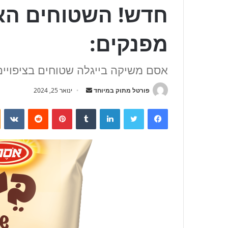
חדש! השטוחים האה
מפנקים:
אסם משיקה בייגלה שטוחים בציפויי
פורטל מתוק במיוחד
S
ינואר 25, 2024
e
VKontakte
Reddit
Pinterest
Tumblr
LinkedIn
Twitter
Facebook
n
d
a
n
e
m
a
i
l