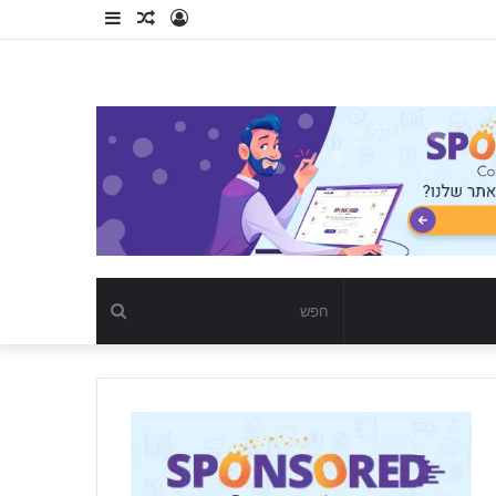
Log
כתבה
Sidebar
In
רנדומלית
חפש