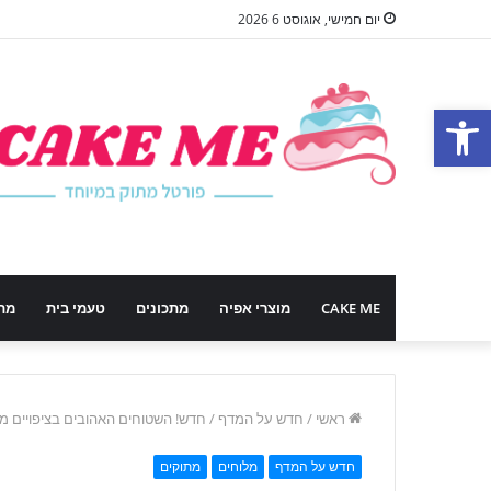
יום חמישי, אוגוסט 6 2026
פתח סרגל נגישות
CAKE ME
מוצרי אפיה
מתכונים
טעמי בית
מת
ראשי
/
חדש על המדף
/
חדש! השטוחים האהובים בציפויים מ
חדש על המדף
מלוחים
מתוקים