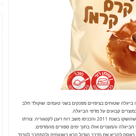
בייגלה שטוחים בציפויים מפנקים בשני טעמים: שוקולד חלב
כמוצרים קבועים על מדפי הבייגלה.
בייגלה שטוחים של אסם עשו מהפך בעולם הבייגלה כשהושקו בשנת 2011 והכניסו משב רוח רענן לקטגוריה. צורתו
בייגלה והמוצרים אזלו בתוך ימים ספורים מהמדפים.
טו באסם להביא את הדבר הגדול הבא בשטוחים ולהתחבר לטרנד