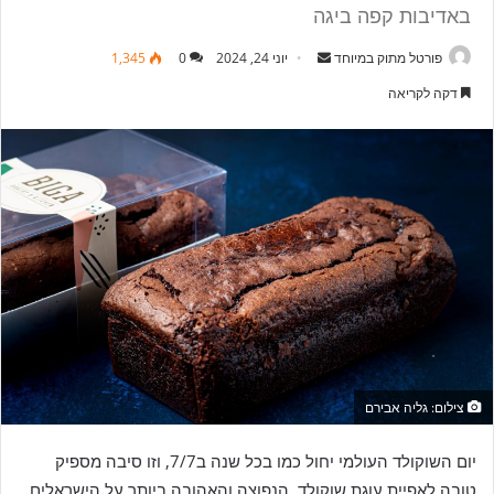
באדיבות קפה ביגה
פורטל מתוק במיוחד
S
יוני 24, 2024
0
1,345
e
דקה לקריאה
n
d
a
n
e
m
a
i
l
צילום: גליה אבירם
יום השוקולד העולמי יחול כמו בכל שנה ב7/7, וזו סיבה מספיק
טובה לאפיית עוגת שוקולד, הנפוצה והאהובה ביותר על הישראלים.