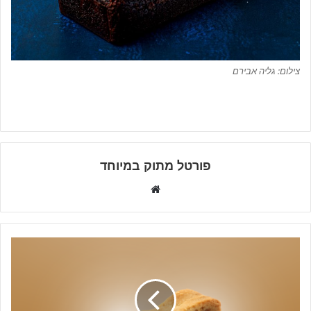
צילום: גליה אבירם
פורטל מתוק במיוחד
W
e
b
s
i
t
e