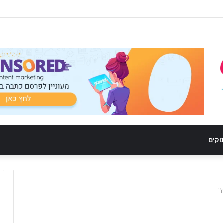
וקים
"