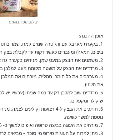
צילום נופר בוגנים
אופן ההכנה:
1. בקערת מערבל עם וו גיטרה שמים קמח, שמרים וס
ביצים, חמאה) ומעבדים כעשר דקות עד לקבלת בצק ח
2. משמנים את הבצק במעט שמן, מניחים בקערה גדולה עטופה בניילון נצמד ומתפיחים למשך שעתיים מחוץ למקרר.
3. מרדדים את הבצק על משטח מקומח מעט למלבן בגובה של 1 מ"מ.
4. מערבבים את כל חומרי המלית. מורחים את המלבן 
את השני).
5. מרדדים שוב למלבן דק עד כמה שניתן (עכשיו יש ל
שוקולד ומקפלים.
6. חותכים את הבצק ל-4 רצועות וקול
נוספת למשך כשעה.
7. מורחים את העוגה בביצה טרופה ואופים למשך כ- 45 דקות עד להשחמה.