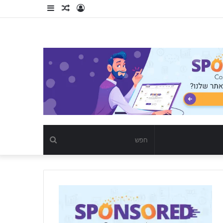
Log
כתבה
Sidebar
In
רנדומלית
חפש