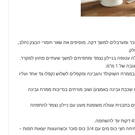
וכר ומערבלים למשך דקה. מוסיפים את שאר חומרי הבצק (חלב,
לק.
בממרח השוקולד והגבינה ומקפלים לשלוש (קפלו צד אחד ועליו
נו שכבת גבינה באמצע) ושוב מורחים בנדיבות ממרח גבינה
עים לצמה. מניחים בתבנית עגולה משומנת מעט עם ניילון נצמד להתפחה
8. ניתן למרוח על העוגות סירופ מי סוכר – מביאים לרתיחה חצי כוס מים עם 3/4 כוס סוכר וכשהעוגות יוצאות חמות –